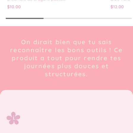
$10.00
$12.00
On dirait bien que tu sais
reconnaître les bons outils ! Ce
produit a tout pour rendre tes
journées plus douces et
structurées.