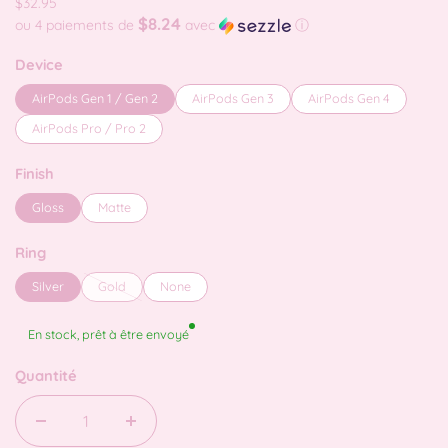
$32.95
$8.24
ou 4 paiements de
avec
ⓘ
Device
AirPods Gen 1 / Gen 2
AirPods Gen 3
AirPods Gen 4
AirPods Pro / Pro 2
Finish
Gloss
Matte
Ring
Silver
Gold
None
En stock, prêt à être envoyé
Quantité